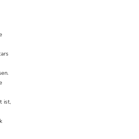
e
tars
sen.
e
 ist,
k